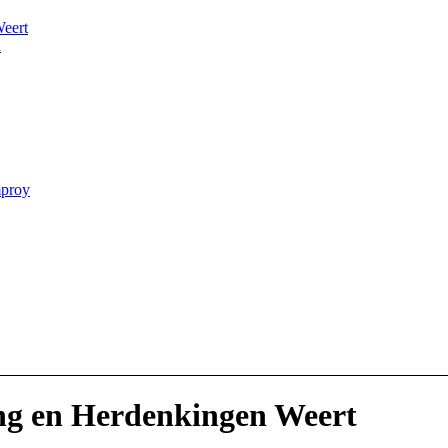
Weert
n
proy
ng en Herdenkingen
Weert