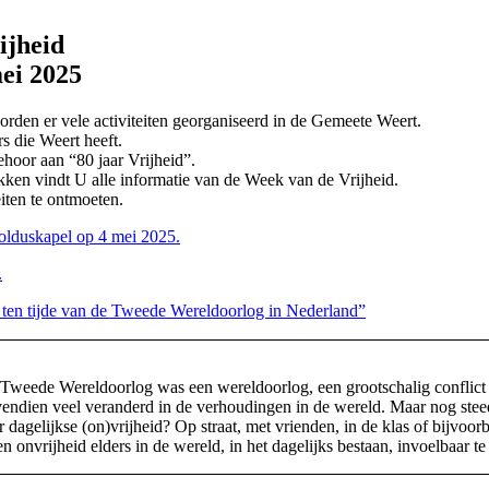
ijheid
mei 2025
rden er vele activiteiten georganiseerd in de Gemeete Weert.
rs die Weert heeft.
ehoor aan “80 jaar Vrijheid”.
kken vindt U alle informatie van de Week van de Vrijheid.
iten te ontmoeten.
lduskapel op 4 mei 2025.
.
e ten tijde van de Tweede Wereldoorlog in Nederland”
De Tweede Wereldoorlog was een wereldoorlog, een grootschalig conflict
vendien veel veranderd in de verhoudingen in de wereld. Maar nog steeds
 dagelijkse (on)vrijheid? Op straat, met vrienden, in de klas of bijvoorb
 onvrijheid elders in de wereld, in het dagelijks bestaan, invoelbaar t