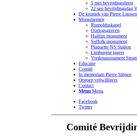
5 mei bevrijdingsfeest
22 sep bevrijdingsdag 
De kroniek van Pierre Linsse
Monumenten
Rumolduskapel
Oorlogsgraven
Halifax monument
Suffolk monument
Plaquette NS Station
Limburgse jagers
Vredesmonument Stram
Educatie
Comité
In memoriam Pierre Stijnen
Oproep vrijwilligers
Contact
Menu
Menu
Facebook
Twitter
Comité Bevrijdi